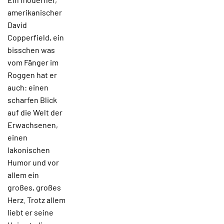
amerikanischer
David
Copperfield, ein
bisschen was
vom Fänger im
Roggen hat er
auch: einen
scharfen Blick
auf die Welt der
Erwachsenen,
einen
lakonischen
Humor und vor
allem ein
großes, großes
Herz. Trotz allem
liebt er seine