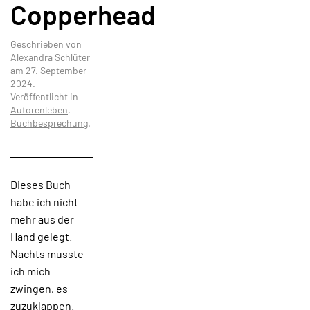
Copperhead
Geschrieben von
Alexandra Schlüter
am
27. September
2024
.
Veröffentlicht in
Autorenleben
,
Buchbesprechung
.
Dieses Buch
habe ich nicht
mehr aus der
Hand gelegt.
Nachts musste
ich mich
zwingen, es
zuzuklappen.