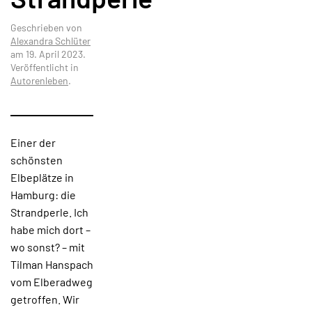
Geschrieben von
Alexandra Schlüter
am
19. April 2023
.
Veröffentlicht in
Autorenleben
.
Einer der
schönsten
Elbeplätze in
Hamburg: die
Strandperle. Ich
habe mich dort –
wo sonst? – mit
Tilman Hanspach
vom Elberadweg
getroffen. Wir